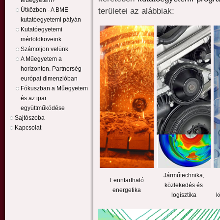
Műegyetem?
területei az alábbiak:
Útközben - A BME
kutatóegyetemi pályán
Kutatóegyetemi
mérföldköveink
Számoljon velünk
A Műegyetem a
horizonton. Partnerség
európai dimenzióban
Fókuszban a Műegyetem
és az ipar
együttműködése
Sajtószoba
Kapcsolat
Járműtechnika,
Fenntartható
közlekedés és
energetika
logisztika
k