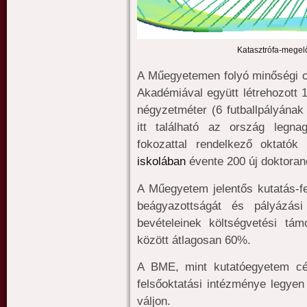
Katasztrófa-megel
A Műegyetemen folyó minőségi o
Akadémiával együtt létrehozott
négyzetméter (6 futballpályának 
itt található az ország legn
fokozattal rendelkező oktat
iskolában
évente 200 új doktora
A Műegyetem jelentős kutatás-fej
beágyazottságát és pályázás
bevételeinek költségvetési tá
között átlagosan 60%.
A BME, mint kutatóegyetem cé
felsőoktatási intézménye legye
váljon.