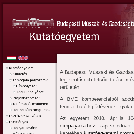
Kutatóegyetem
A Budapesti Műszaki és Gazda
Küldetés
legjelentősebb felsőoktatási in
Támogató pályázatok
Címpályázat
területén.
TÁMOP pályázat
A BME kompetenciáiból adód
Projektszervezet
Tanácsadó Testületek
fenntartható fejlődésének egyik
Horizontális programok
Eszközbeszerzések
Az egyetem 2010. április 16
Események
címpályázathoz
kapcsolódóa
Hogyan tovább,
keretében
kutatóegyetemi progr